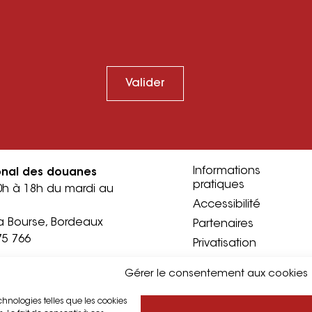
Valider
Informations
onal des douanes
pratiques
0h à 18h du mardi au
Accessibilité
a Bourse, Bordeaux
Partenaires
75 766
Privatisation
Presse
documentation
Gérer le consentement aux cookies
ndi au vendredi sur
echnologies telles que les cookies