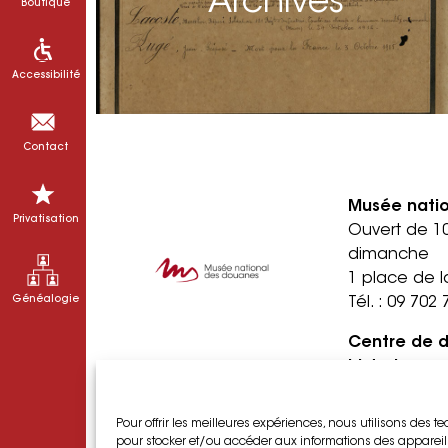
Archives
Boutique
Accessibilité
Contact
Musée nati
Privatisation
Ouvert de 1
dimanche
1 place de l
Généalogie
Tél. :
09 702 
Centre de 
historique
Ouvert du lu
rendez-vous
Pour offrir les meilleures expériences, nous utilisons des t
1 quai de l
pour stocker et/ou accéder aux informations des appareils.