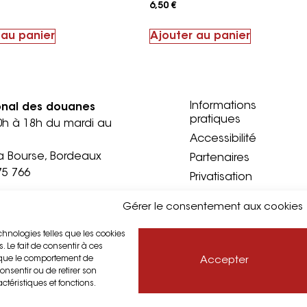
6,50
€
 au panier
Ajouter au panier
Informations
onal des douanes
pratiques
0h à 18h du mardi au
Accessibilité
a Bourse, Bordeaux
Partenaires
75 766
Privatisation
Presse
documentation
Gérer le consentement aux cookies
ndi au vendredi sur
echnologies telles que les cookies
 Le fait de consentir à ces
s que le comportement de
Accepter
a douane, Bordeaux
onsentir ou de retirer son
75 671
ctéristiques et fonctions.