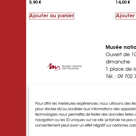
5,90
€
14,00
€
Ajouter au panier
Ajouter
Musée nati
Ouvert de 1
dimanche
1 place de l
Tél. :
09 702 
Centre de 
historique
Ouvert du lu
Pour offrir les meilleures expériences, nous utilisons des t
pour stocker et/ou accéder aux informations des appareils.
rendez-vous
technologies nous permettra de traiter des données telle
1 quai de l
navigation ou les ID uniques sur ce site. Le fait de ne pas c
Tél :
09 702 
consentement peut avoir un effet négatif sur certaines cara