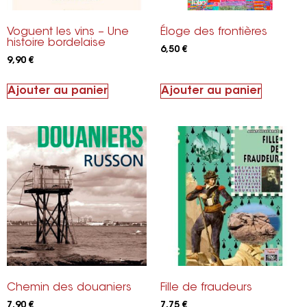
Voguent les vins – Une
Éloge des frontières
histoire bordelaise
6,50
€
9,90
€
Ajouter au panier
Ajouter au panier
Chemin des douaniers
Fille de fraudeurs
7,90
€
7,75
€