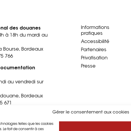
Informations
onal des douanes
pratiques
0h à 18h du mardi au
Accessibilité
a Bourse, Bordeaux
Partenaires
75 766
Privatisation
Presse
documentation
ndi au vendredi sur
a douane, Bordeaux
75 671
Gérer le consentement aux cookies
©2026 Musée national des douanes - Site créé par
Koredge
echnologies telles que les cookies
 Le fait de consentir à ces