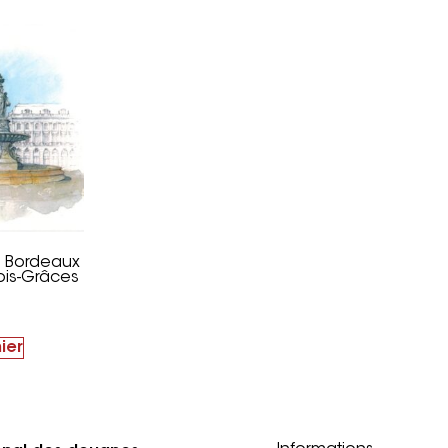
– Bordeaux
ois-Grâces
ier