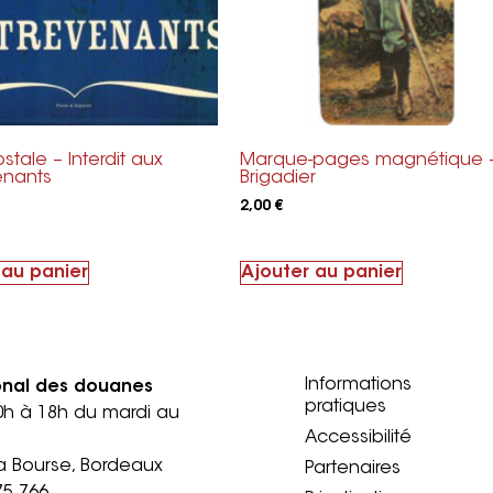
stale – Interdit aux
Marque-pages magnétique 
enants
Brigadier
2,00
€
 au panier
Ajouter au panier
Informations
onal des douanes
pratiques
0h à 18h du mardi au
Accessibilité
a Bourse, Bordeaux
Partenaires