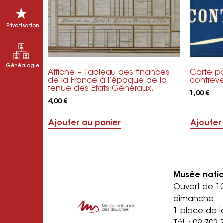
Privatisation
Généalogie
Affiche – Tableau des finances
Carte po
de la France à l’époque de la
contrev
tenue des Etats Généraux.
1,00
€
4,00
€
Ajouter au panier
Ajouter
Musée nati
Ouvert de 1
dimanche
1 place de l