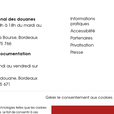
Informations
onal des douanes
pratiques
0h à 18h du mardi au
Accessibilité
a Bourse, Bordeaux
Partenaires
75 766
Privatisation
Presse
documentation
ndi au vendredi sur
a douane, Bordeaux
75 671
Gérer le consentement aux cookies
©2026 Musée national des douanes - Site créé par
Koredge
echnologies telles que les cookies
 Le fait de consentir à ces