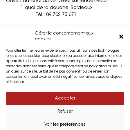
Ouvert du lundi au vendredi sur rendez-vous
1 quai de la douane, Bordeaux
Tél :
09 702 75 671
Informations pratiques
Contact
Gérer le consentement aux
Accessibilité
Mentions légales
cookies
Partenaires
Confidentialité
Pour offrir les meilleures expériences, nous utilisons des technologies
Privatisation
Cookies
telles que les cookies pour stocker et/ou accéder aux informations des
Presse
Plan du site
appareils. Le fait de consentir à ces technologies nous permettra de
traiter des données telles que le comportement de navigation ou les ID
uniques sur ce site. Le fait de ne pas consentir ou de retirer son
consentement peut avoir un effet négatif sur certaines caractéristiques
et fonctions.
Accepter
Refuser
Voir les préférences