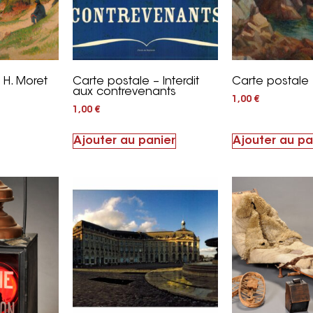
 H. Moret
Carte postale – Interdit
Carte postale 
aux contrevenants
1,00
€
1,00
€
Ajouter au panier
Ajouter au pa