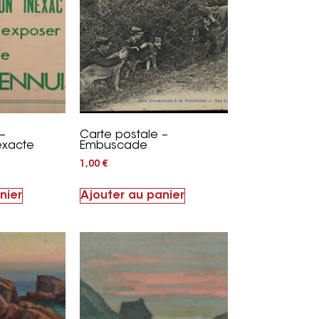
–
Carte postale –
exacte
Embuscade
1,00
€
nier
Ajouter au panier