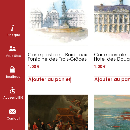
Pratique
Carte postale – Bordeaux
Carte postale 
Vous êtes
Fontaine des Trois-Grâces
Hotel des Dou
1,00
€
1,00
€
Boutique
Ajouter au panier
Ajouter au pan
Accessibilité
Contact