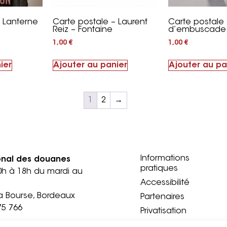
– Lanterne
Carte postale – Laurent
Carte postale –
Reiz – Fontaine
d’embuscade
1,00
€
1,00
€
ier
Ajouter au panier
Ajouter au pa
1
2
→
Informations
onal des douanes
pratiques
0h à 18h du mardi au
Accessibilité
a Bourse, Bordeaux
Partenaires
75 766
Privatisation
Presse