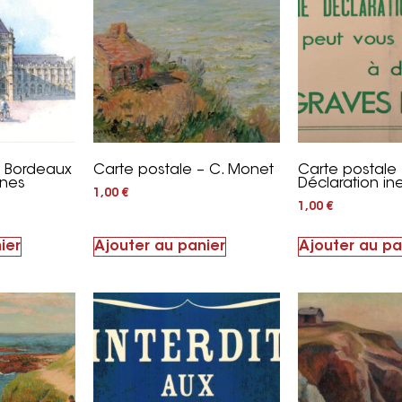
– Bordeaux
Carte postale – C. Monet
Carte postale 
anes
Déclaration in
1,00
€
1,00
€
ier
Ajouter au panier
Ajouter au pa