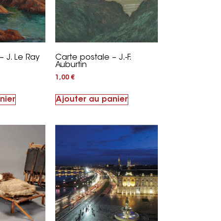
– J. Le Ray
Carte postale – J.-F.
Auburtin
1,00
€
nier
Ajouter au panier